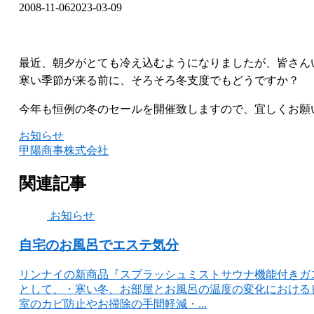
2008-11-06
2023-03-09
最近、朝夕がとても冷え込むようになりましたが、皆さん
寒い季節が来る前に、そろそろ冬支度でもどうですか？
今年も恒例の冬のセールを開催致しますので、宜しくお願
お知らせ
甲陽商事株式会社
関連記事
お知らせ
自宅のお風呂でエステ気分
リンナイの新商品『スプラッシュミストサウナ機能付きガ
として、・寒い冬、お部屋とお風呂の温度の変化における
室のカビ防止やお掃除の手間軽減・...