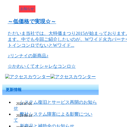
お知らせ
～低価格で実現☆～
ただいま当社では、大特価まつり2015が始まっておりま
ます。中でも今回ご紹介したいのが、Wワイド火力バーナ
トインコンロでないとWワイド...
♪リンナイの新商品♪
☆かわいくてオシャレなコンロ☆
更新情報
システム復旧とサービス再開のお知ら
2023-07-01
せ
弊社システム障害による影響につい
2023-06-13
て
新商品と補助金のお知らせ